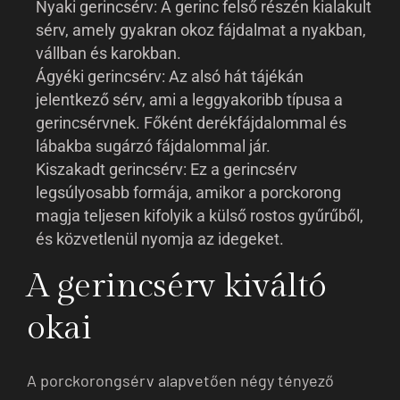
Nyaki gerincsérv: A gerinc felső részén kialakult
sérv, amely gyakran okoz fájdalmat a nyakban,
vállban és karokban.
Ágyéki gerincsérv: Az alsó hát tájékán
jelentkező sérv, ami a leggyakoribb típusa a
gerincsérvnek. Főként derékfájdalommal és
lábakba sugárzó fájdalommal jár.
Kiszakadt gerincsérv: Ez a gerincsérv
legsúlyosabb formája, amikor a porckorong
magja teljesen kifolyik a külső rostos gyűrűből,
és közvetlenül nyomja az idegeket.
A gerincsérv kiváltó
okai
A porckorongsérv alapvetően négy tényező