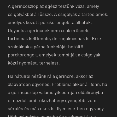
A gerincoszlop az egész testünk váza, amely
csigolyákból áll össze. A csigolyák a tartóelemek,
amelyek között porckorongok találhatók.
Ugyanis a gerincnek nem csak erősnek,
tartósnak kell lennie, de rugalmasnak is. Erre
szolgálnak a párna funkcióját betöltő
porckorongok, amelyek tompítják a csigolyák
közti nyomást, terhelést.
Ha hátulról nézünk rá a gerincre, akkor az
alapvetően egyenes. Probléma akkor áll fenn, ha
a gerincoszlop valamelyik pontján oldalirányba
elmozdul, amit okozhat egy gyengébb izom,
sérülés és más okok is. Ilyen esetben egy vagy
több csigolyára nagyobb és aszimmetrikus