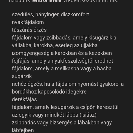
szédülés, hányinger, diszkomfort
nyakfájdalom
tűszúrás érzés
fájdalom vagy zsibbadás, amely kisugárzik a
vállakba, karokba, esetleg az ujjakba
izomgyengeség a karokban és a kezekben
fejfájás, amely a nyakfeszültségtől eredhet
fájdalom, amely a mellkasba vagy a hasba
sugárzik
nehézlégzés, ha a fájdalom nyomást gyakorol a
bordákhoz kapcsolódó idegekre
derékfájás
fájdalom, amely lesugárzik a csípőn keresztül
az egyik vagy mindkét lábba (isiász)
zsibbadás vagy bizsergés a lábakban vagy
lábfejben