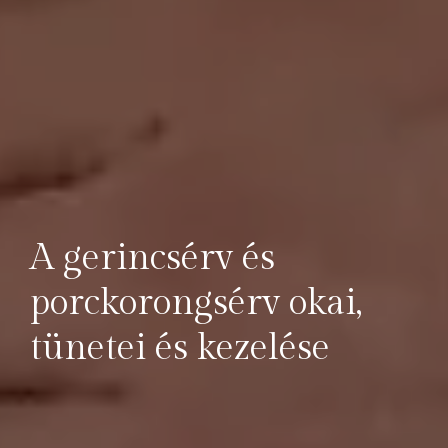
A gerincsérv és
porckorongsérv okai,
tünetei és kezelése