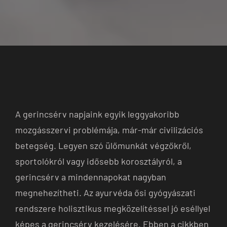
A gerincsérv napjaink egyik leggyakoribb
mozgásszervi problémája, már-már civilizációs
betegség. Legyen szó ülőmunkát végzőkről,
sportolókról vagy idősebb korosztályról, a
gerincsérv a mindennapokat nagyban
megnehezítheti. Az ayurvéda ősi gyógyászati
rendszere holisztikus megközelítéssel jó eséllyel
képes a gerincsérv kezelésére. Ebben a cikkben