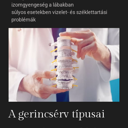
izomgyengeség a lábakban
súlyos esetekben vizelet- és széklettartási
problémák
A gerincsérv típusai