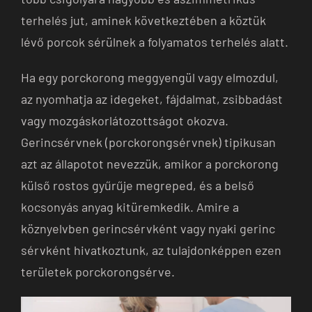
terhelés jut, aminek következtében a köztük
lévő porcok sérülnek a folyamatos terhelés alatt.
Ha egy porckorong meggyengül vagy elmozdul,
az nyomhatja az idegeket, fájdalmat, zsibbadást
vagy mozgáskorlátozottságot okozva.
Gerincsérvnek (porckorongsérvnek) tipikusan
azt az állapotot nevezzük, amikor a porckorong
külső rostos gyűrűje megreped, és a belső
kocsonyás anyag kitüremkedik. Amire a
köznyelvben gerincsérvként vagy nyaki gerinc
sérvként hivatkoztunk, az tulajdonképpen ezen
területek porckorongsérve.