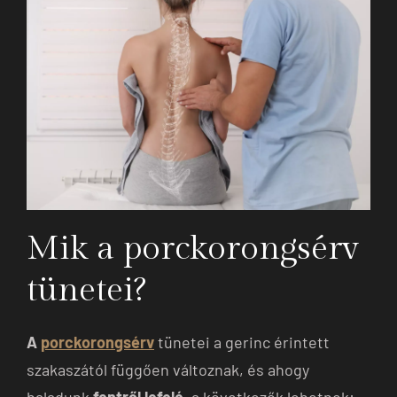
Mik a porckorongsérv
tünetei?
A
porckorongsérv
tünetei a gerinc érintett
szakaszától függően változnak, és ahogy
haladunk
fentről lefelé
, a következők lehetnek: