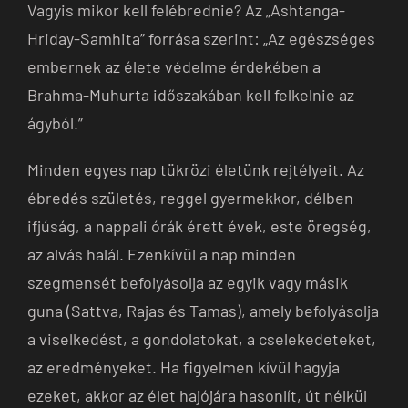
Vagyis mikor kell felébrednie? Az „Ashtanga-
Hriday-Samhita” forrása szerint: „Az egészséges
embernek az élete védelme érdekében a
Brahma-Muhurta időszakában kell felkelnie az
ágyból.”
Minden egyes nap tükrözi életünk rejtélyeit. Az
ébredés születés, reggel gyermekkor, délben
ifjúság, a nappali órák érett évek, este öregség,
az alvás halál. Ezenkívül a nap minden
szegmensét befolyásolja az egyik vagy másik
guna (Sattva, Rajas és Tamas), amely befolyásolja
a viselkedést, a gondolatokat, a cselekedeteket,
az eredményeket. Ha figyelmen kívül hagyja
ezeket, akkor az élet hajójára hasonlít, út nélkül