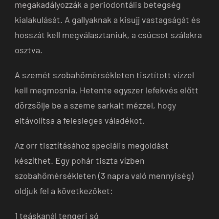
megakadályozzák a periodontális betegség
kialakulását. A gallyaknak a kisujj vastagságát és
hosszát kell megválasztaniuk, a csúcsot szálakra
osztva.
A szemét szobahőmérsékleten tisztított vízzel
kell megmosnia. Hetente egyszer lefekvés előtt
dörzsölje be a szeme sarkait mézzel, hogy
eltávolítsa a felesleges váladékot.
Az orr tisztításához speciális megoldást
készíthet. Egy pohár tiszta vízben
szobahőmérsékleten (3 napra való mennyiség)
oldjuk fel a következőket:
1 teáskanál tengeri só