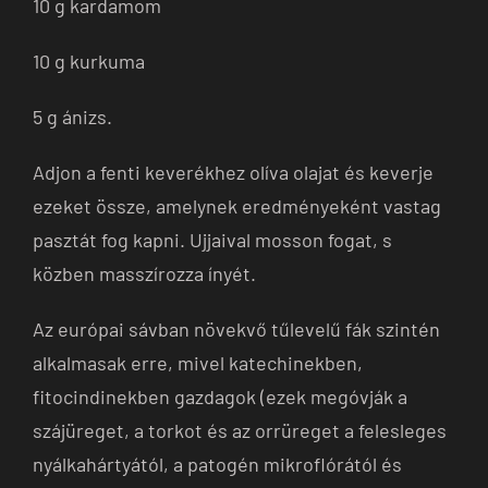
10 g kardamom
10 g kurkuma
5 g ánizs.
Adjon a fenti keverékhez olíva olajat és keverje
ezeket össze, amelynek eredményeként vastag
pasztát fog kapni. Ujjaival mosson fogat, s
közben masszírozza ínyét.
Az európai sávban növekvő tűlevelű fák szintén
alkalmasak erre, mivel katechinekben,
fitocindinekben gazdagok (ezek megóvják a
szájüreget, a torkot és az orrüreget a felesleges
nyálkahártyától, a patogén mikroflórától és