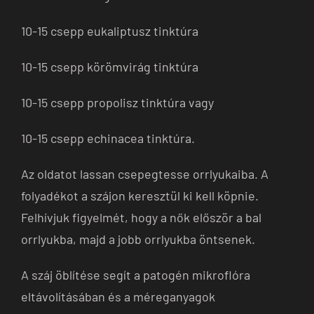
10-15 csepp eukaliptusz tinktúra
10-15 csepp körömvirág tinktúra
10-15 csepp propolisz tinktúra vagy
10-15 csepp echinacea tinktúra.
Az oldatot lassan csepegtesse orrlyukaiba. A
folyadékot a szájon keresztül ki kell köpnie.
Felhívjuk figyelmét, hogy a nők először a bal
orrlyukba, majd a jobb orrlyukba öntsenek.
A száj öblítése segít a patogén mikroflóra
eltávolításában és a méreganyagok