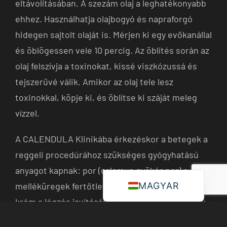
eltávolításában. A szezám olaj a leghatékonyabb
ehhez. Használhatja olajbogyó és napraforgó
hidegen sajtolt olaját is. Mérjen ki egy evőkanállal
és öblögessen vele 10 percig. Az öblítés során az
olaj felszívja a toxinokat, kissé viszkózussá és
tejszerűvé válik. Amikor az olaj tele lesz
toxinokkal, köpje ki, és öblítse ki száját meleg
vízzel.
A CALENDULA Klinikába érkezéskor a betegek a
reggeli procedúrához szükséges gyógyhatású
anyagot kapnak: por (calamus gyökér por) a
MAGYAR
melléküregek fertőtlenítéséhez és szárításához,
krém a légzés javításához, szájvíz, spatula, hogy
eltávolítsák a lepedéket a nyelvről, fogkrém,