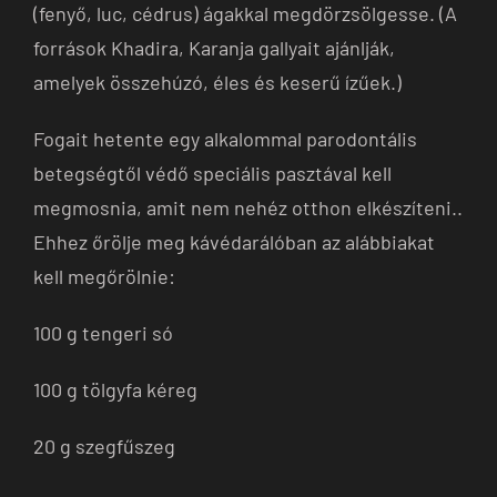
(fenyő, luc, cédrus) ágakkal megdörzsölgesse. (A
források Khadira, Karanja gallyait ajánlják,
amelyek összehúzó, éles és keserű ízűek.)
Fogait hetente egy alkalommal parodontális
betegségtől védő speciális pasztával kell
megmosnia, amit nem nehéz otthon elkészíteni..
Ehhez őrölje meg kávédarálóban az alábbiakat
kell megőrölnie:
100 g tengeri só
100 g tölgyfa kéreg
20 g szegfűszeg