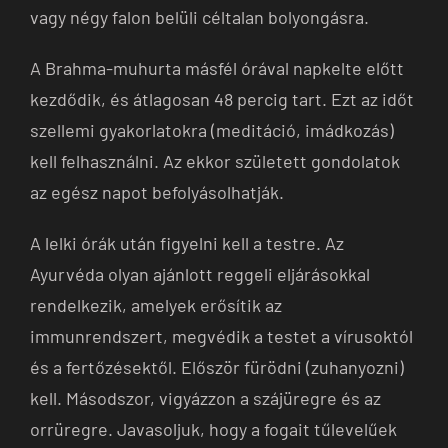
vagy négy falon belüli céltalan bolyongásra.
A Brahma-muhurta másfél órával napkelte előtt
kezdődik, és átlagosan 48 percig tart. Ezt az időt
szellemi gyakorlatokra (meditáció, imádkozás)
kell felhasználni. Az ekkor született gondolatok
az egész napot befolyásolhatják.
A lelki órák után figyelni kell a testre. Az
Ayurvéda olyan ajánlott reggeli eljárásokkal
rendelkezik, amelyek erősítik az
immunrendszert, megvédik a testet a vírusoktól
és a fertőzésektől. Először fürödni (zuhanyozni)
kell. Másodszor, vigyázzon a szájüregre és az
orrüregre. Javasoljuk, hogy a fogait tűlevelűek