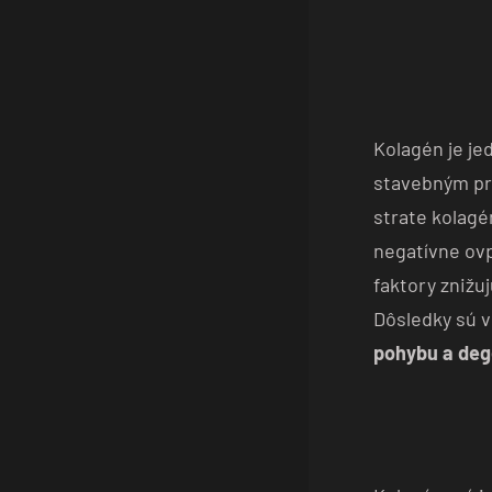
Kolagén je je
stavebným prv
strate kolagé
negatívne ovp
faktory znižu
Dôsledky sú v
pohybu a deg