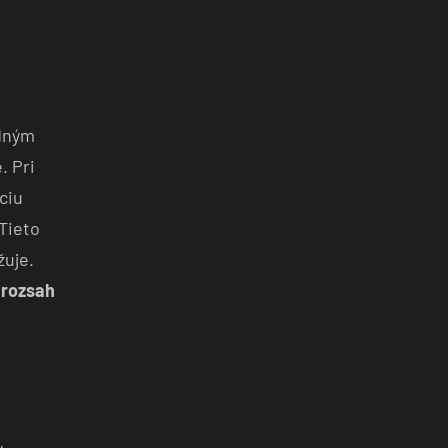
adným
. Pri
ciu
Tieto
žuje.
 rozsah