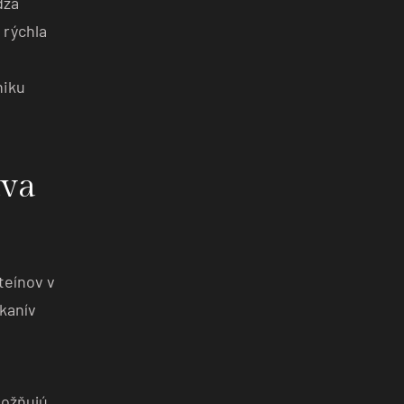
dza
 rýchla
niku
áva
teínov v
tkanív
možňujú