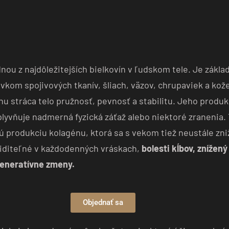
dnou z najdôležitejších bielkovín v ľudskom tele. Je zákl
kom spojivových tkanív, šliach, väzov, chrupaviek a kože
nu stráca telo pružnosť, pevnosť a stabilitu. Jeho produk
lyvňuje nadmerná fyzická záťaž alebo niektoré zranenia. 
jú produkciu kolagénu, ktorá sa s vekom tiež neustále zni
iditeľné v každodenných vráskach,
bolesti kĺbov, znížený
eneratívne zmeny.
Objednať sa