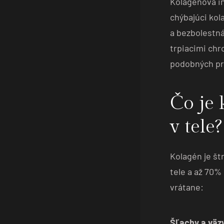
Kolagénová in
chýbajúci kol
a bezbolestná
trpiacimi chr
podobných pr
Čo je 
v tele?
Kolagén je št
tele a až 70%
vrátane:
Šľachy a väz