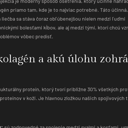
jekcia je moderný spôsob ošetrenia, ktorý účinne nahrá
agén priamo tam, kde je to najviac potrebné. Táto účinná,
 liečba sa stáva čoraz obľúbenejšou nielen medzi ľuďmi
onickými bolesťami kĺbov, ale aj medzi tými, ktorí chcú vz
oblémov vôbec predísť.
kolagén a akú úlohu zohr
rukturálny proteín, ktorý tvorí približne 30% všetkých pro
 proteínov v koži. Je hlavnou zložkou našich spojivových 
y:
sú zodpovedné za spojenie medzi svalmi a kosťami, u