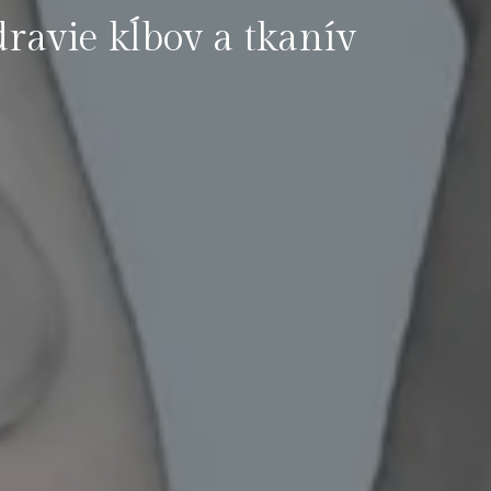
ravie kĺbov a tkanív