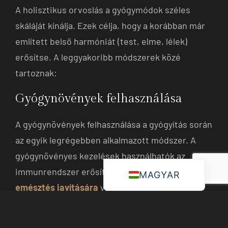
A holisztikus orvoslás a gyógymódok széles
skáláját kínálja. Ezek célja, hogy a korábban már
említett belső harmóniát (test, elme, lélek)
erősítse. A leggyakoribb módszerek közé
tartoznak:
Gyógynövények felhasználása
A gyógynövények felhasználása a gyógyítás során
az egyik legrégebben alkalmazott módszer. A
gyógynövényes kezelések használhatók az
immunrendszer erősítésére, az
MAGYAR
emésztés javítására
vagy a relaxáció
elősegítésére. A kamilla például nyugtató
hatásáról ismert, míg a gyömbér pedig az