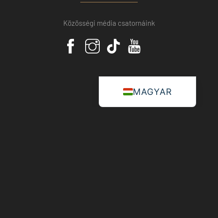
Közösségi média csatornáink
MAGYAR
Konzultációs időpontok
Dr. Szkopincev Dmitrij
főorvos, tulajdonos