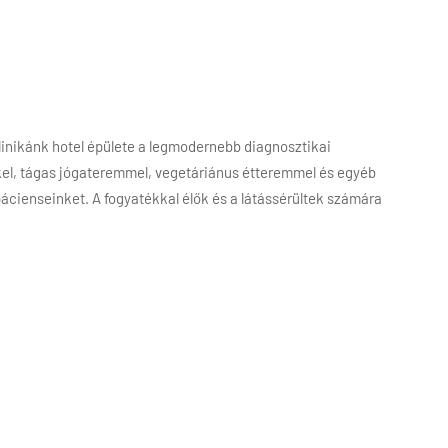
inikánk hotel épülete a legmodernebb diagnosztikai
kkel, tágas jógateremmel, vegetáriánus étteremmel és egyéb
pácienseinket. A fogyatékkal élők és a látássérültek számára