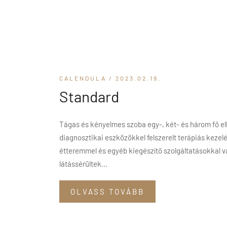
CALENDULA
/ 2023.02.19.
Standard
Tágas és kényelmes szoba egy-, két- és három fő el
diagnosztikai eszközökkel felszerelt terápiás kezel
étteremmel és egyéb kiegészítő szolgáltatásokkal vá
látássérültek...
OLVASS TOVÁBB