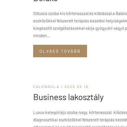
Stílusos szoba kis körterasszal és kilátással a Bala
eszközökkel felszerelt terápiás kezelési helyisége
kiegészítő szolgáltatásokkal várja gyógyulni vágyó 
minden...
OLVASS TOVÁBB
CALENDULA
/ 2023.02.19.
Business lakosztály
Luxus kategóriájú szoba nagy, körterasszal, kilátás
diagnosztikai eszközökkel felszerelt terápiás kezel
étteremmel és egyéb kiegészítő szolgáltatásokkal vá