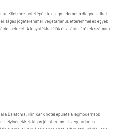
tonra. Klinikánk hotel épülete a legmodernebb diagnosztikai
kkel, tágas jógateremmel, vegetáriánus étteremmel és egyéb
pácienseinket. A fogyatékkal élők és a látássérültek számára
sal a Balatonra. Klinikánk hotel épülete a legmodernebb
ési helyiségekkel, tágas jógateremmel, vegetáriánus
rja gyógyulni vágyó pácienseinket. A fogyatékkal élők és a