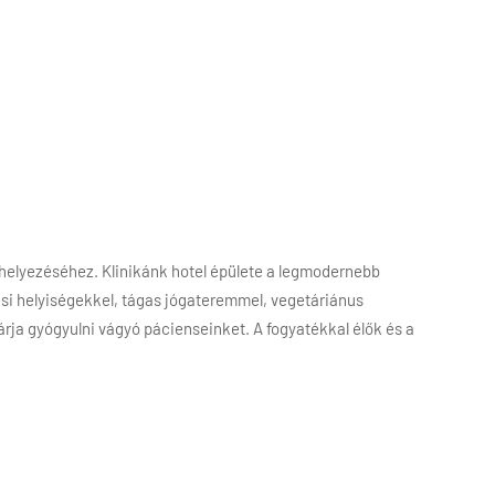
helyezéséhez. Klinikánk hotel épülete a legmodernebb
ési helyiségekkel, tágas jógateremmel, vegetáriánus
rja gyógyulni vágyó pácienseinket. A fogyatékkal élők és a