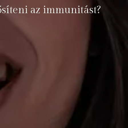
síteni az immunitást?