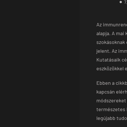
7
Az immunrend
alapja. A mai
szokásoknak 
jelent. Az im
Kutatásaik cé
eszközökkel 
Ebben a cikkb
kapcsán elér
módszereket 
természetes b
legújabb tud