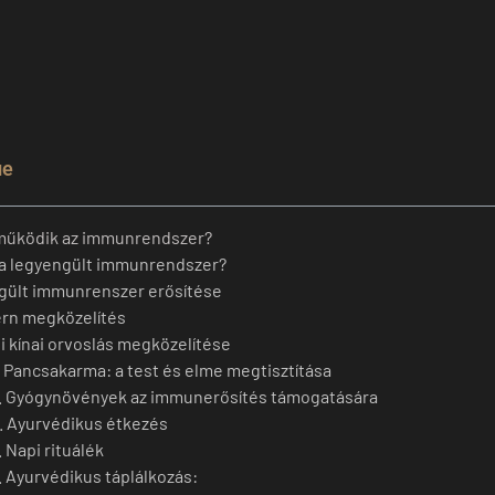
ие
működik az immunrendszer?
 a legyengült immunrendszer?
gült immunrenszer erősítése
rn megközelítés
i kínai orvoslás megközelítése
. Pancsakarma: a test és elme megtisztítása
. Gyógynövények az immunerősítés támogatására
. Ayurvédikus étkezés
. Napi rituálék
. Ayurvédikus táplálkozás: