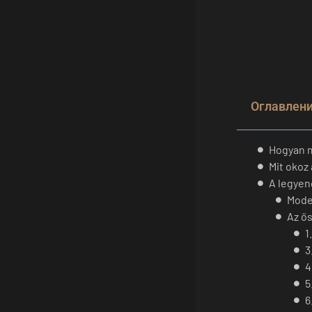
Оглавлен
Hogyan 
Mit okoz
A legyen
Mode
Az ős
1
3
4
5
6