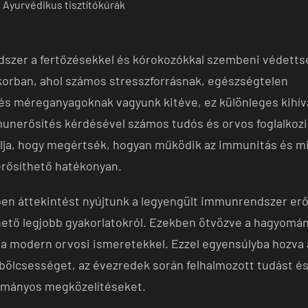
. Ayurvédikus tisztítókúrák
szer a fertőzésekkel és kórokozókkal szembeni védett
 korban, ahol számos stresszforrásnak, egészségtelen
és méreganyagoknak vagyunk kitéve, ez különleges kihív
munerősítés kérdésével számos tudós és orvos foglalkozi
lja, hogy megértsék, hogyan működik az immunitás és m
erősíthető hatékonyan.
en áttekintést nyújtunk a legyengült immunrendszer erő
hető legjobb gyakorlatokról. Ezekben ötvözve a hagyomá
a modern orvosi ismeretekkel. Ezzel egyensúlyba hozva 
ölcsességet, az évezredek során felhalmozott tudást és
ományos megközelítéseket.