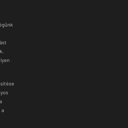
ségünk
ást
k.
ilyen
sítése
nyos
a
 a