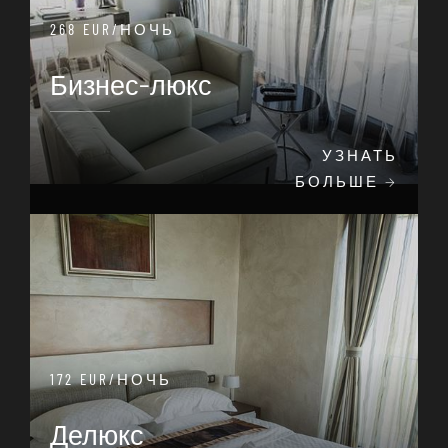
268 EUR/НОЧЬ
Бизнес-люкс
УЗНАТЬ
БОЛЬШЕ
172 EUR/НОЧЬ
Делюкс